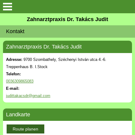
Suche
Zahnarztpraxis Dr. Takács Judit
Vorstellung
Kontakt
Unsere Philosophie
Zahnarztpraxis Dr. Takács Judit
Fotos
Adresse:
9700 Szombathely, Széchenyi István utca 4.-6.
Treppenhaus B. I.Stock
Kontakt
Telefon:
0036309865083
E-mail:
Dienstleistungen
judittakacsdr@gmail.com
Sicherheit
Landkarte
Terminvereinbarung
Route planen