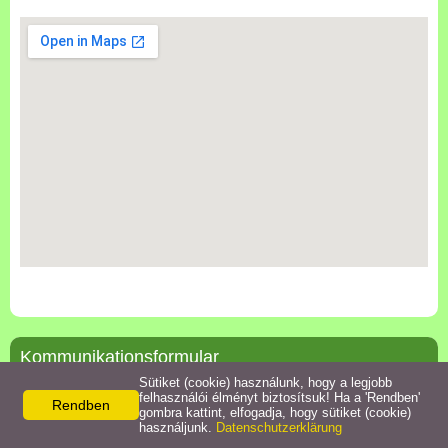
Kommunikationsformular
Sütiket (cookie) használunk, hogy a legjobb
Bitte, geben Sie Ihre Daten richtig an, damit wir Sie kontaktieren
felhasználói élményt biztosítsuk! Ha a 'Rendben'
Rendben
können!
gombra kattint, elfogadja, hogy sütiket (cookie)
használjunk.
Datenschutzerklärung
* Die hervorgehobenen Felder müssen ausgefüllt werden!